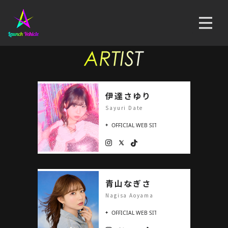
伊達さゆり
Sayuri Date
青山なぎさ
Nagisa Aoyama